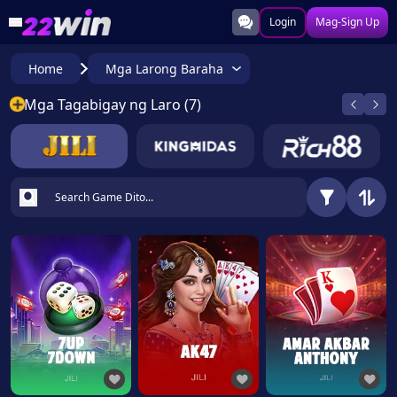
Login
Mag-Sign Up
Home
Mga Larong Baraha
Mga Tagabigay ng Laro (7)