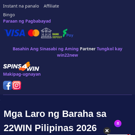
Instant na panalo
Affiliate
Bingo
Paraan ng Pagbabayad
Basahin Ang Sinasabi ng Aming
Partner
Tungkol kay
win22new
Makipag-ugnayan
Mga Laro ng Baraha sa
22WIN Pilipinas 2026