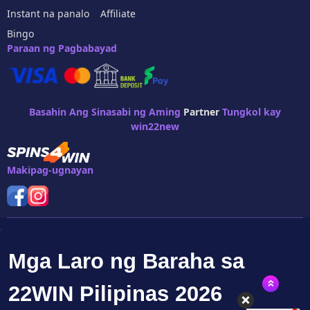
Instant na panalo
Affiliate
Bingo
Paraan ng Pagbabayad
Basahin Ang Sinasabi ng Aming
Partner
Tungkol kay
win22new
Makipag-ugnayan
Mga Laro ng Baraha sa
22WIN Pilipinas 2026