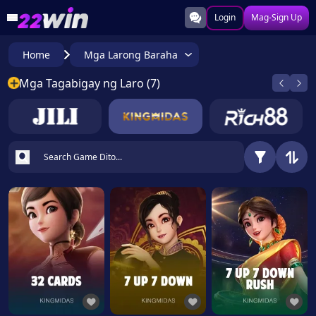
Login
Mag-Sign Up
Home
Mga Larong Baraha
Mga Tagabigay ng Laro (7)