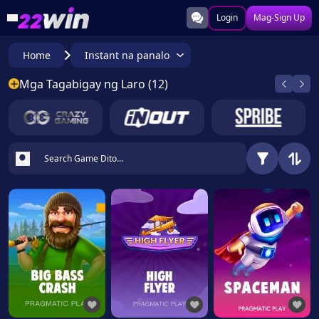
Login
Mag-Sign Up
Home
Instant na panalo
Mga Tagabigay ng Laro (12)