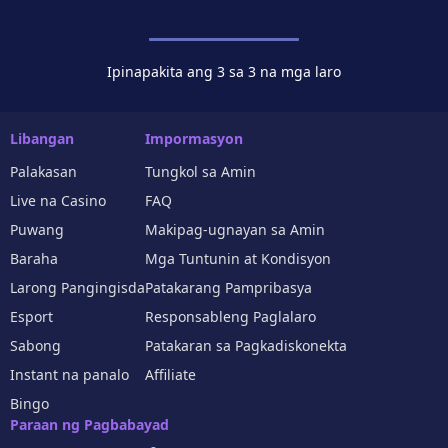
Ipinapakita ang 3 sa 3 na mga laro
Libangan
Impormasyon
Palakasan
Tungkol sa Amin
Live na Casino
FAQ
Puwang
Makipag-ugnayan sa Amin
Baraha
Mga Tuntunin at Kondisyon
Larong Pangingisda
Patakarang Pampribasya
Esport
Responsableng Paglalaro
Sabong
Patakaran sa Pagkadiskonekta
Instant na panalo
Affiliate
Bingo
Paraan ng Pagbabayad