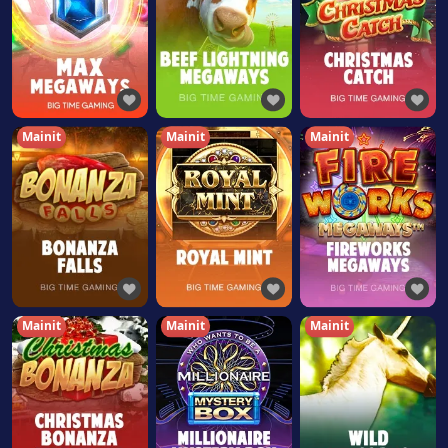
Mainit
Mainit
Mainit
Mainit
Mainit
Mainit