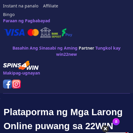
Instant na panalo
Affiliate
Bingo
Paraan ng Pagbabayad
Basahin Ang Sinasabi ng Aming
Partner
Tungkol kay
win22new
Makipag-ugnayan
Plataporma ng Mga Larong
Online puwang sa 22WIN