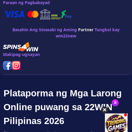
Paraan ng Pagbabayad
Basahin Ang Sinasabi ng Aming
Partner
Tungkol kay
win22new
Makipag-ugnayan
Plataporma ng Mga Larong
Online puwang sa 22WIN
Pilipinas 2026