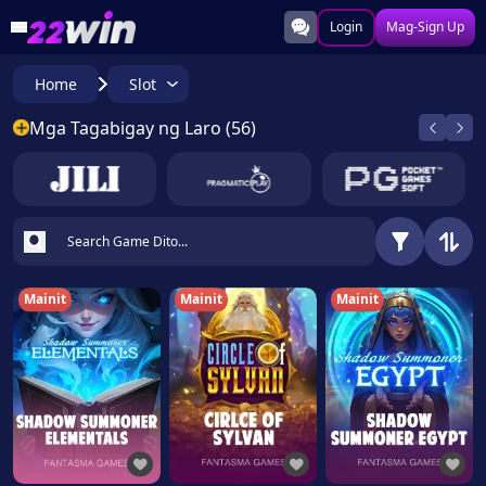
Login
Mag-Sign Up
Home
Slot
Mga Tagabigay ng Laro (56)
Mainit
Mainit
Mainit