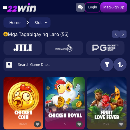
Login
Mag-Sign Up
Home
Slot
Mga Tagabigay ng Laro (56)