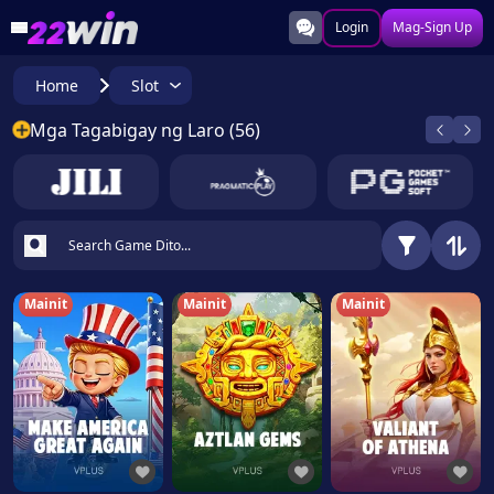
Login
Mag-Sign Up
Home
Slot
Mga Tagabigay ng Laro (56)
Mainit
Mainit
Mainit