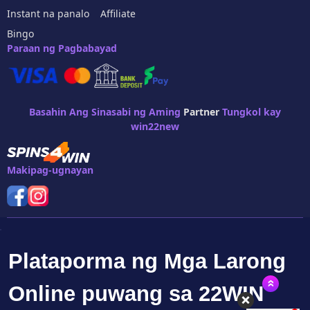
Instant na panalo
Affiliate
Bingo
Paraan ng Pagbabayad
Basahin Ang Sinasabi ng Aming
Partner
Tungkol kay
win22new
Makipag-ugnayan
Plataporma ng Mga Larong
Online puwang sa 22WIN