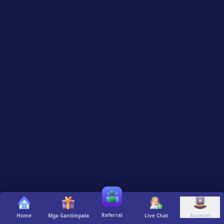
Referral
Home
Mga Gantimpala
Live Chat
Account