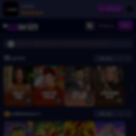
22WIN
ดาวน์โหลด
เข้าสู่ระบบ
สมัคร
ดต่อ Line OA : @22winthai1 เพื่อรับข้อมูลอัปเดตล่าสุด
เกมโชว์
เพิ่มเติม
Crazy Time
Cash or Crash
Deal or No Deal
Lightning Dice
เกมพิเศษของเรา
เพิ่มเติม