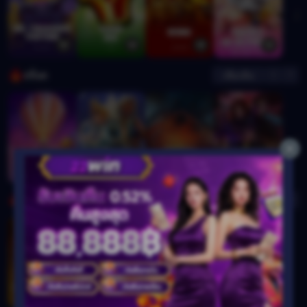
โชคลาภของนายสมบัติ
Super Ace
Roma
Gates of Olympus™
กราฟิ
สล็อต
เพิ่มเติม
Skylight Wonders
ฟาโรห์ รอยัลส์
คราเคน โกลด์ รัช
รางวัลของกริมม์: ฮันเซลและเกรเทล
คาสิโนสด
เพิ่มเติม