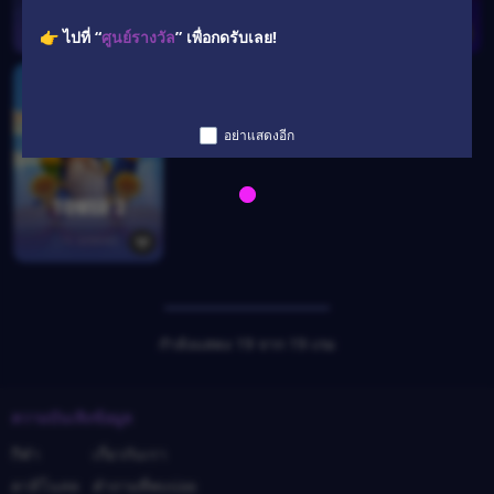
👉 ไปที่ “
ศูนย์รางวัล
” เพื่อกดรับเลย!
อย่าแสดงอีก
กำลังแสดง 19 จาก 19 เกม
ความบันเทิง
ข้อมูล
กีฬา
เกี่ยวกับเรา
คาสิโนสด
คำถามที่พบบ่อย