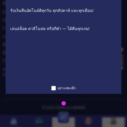
กีฬา
เกี่ยวกับเรา
รับเงินคืนอัตโนมัติทุกวัน ทุกสัปดาห์ และทุกเดือน!
คาสิโนสด
คำถามที่พบบ่อย
สล็อต
ติดต่อเรา
การ์ด
ข้อตกลงและเงื่อนไข
เล่นสล็อต คาสิโนสด หรือกีฬา — ได้คืนทุกเกม!
เกมส์ยิงปลา
นโยบายความเป็นส่วนตัว
อีสปอร์ต
การเล่นพนันอย่างมีความรับผิดชอบ
ล็อตเตอรี่
นโยบายตัดการเชื่อมต่อ
ไก่ชน
พันธมิตร
ชนะทันที
06H:31M:07S
วิธีการชำระเงิน
อย่าแสดงอีก
👉 ไปที่ “
ศูนย์รางวัล
” เพื่อกดรับเลย!
© 2026 22WIN สงวนลิขสิทธิ์