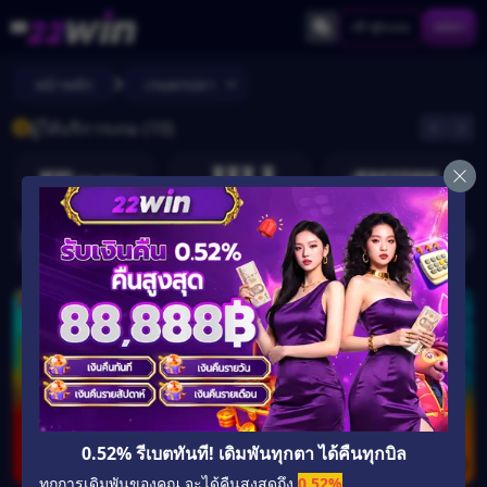
เข้าสู่ระบบ
สมัคร
หน้าหลัก
เกมตกปลา
ผู้ให้บริการเกม (10)
ร้อน
ร้อน
ร้อน
0.52% รีเบตทันที! เดิมพันทุกตา ได้คืนทุกบิล
ทุกการเดิมพันของคุณ จะได้คืนสูงสุดถึง
0.52%