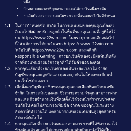
หนึ่ง
กำหนดระยะเวลาที่คุณสามารถเล่นได้ภายในหนึ่งเซสชัน
ยกเว้นตัวเองจากการเล่นในช่วงเวลาที่แน่นอนหรือไม่มีกำหนด
1.1
ในการกำหนดขีด จำกัด ในการเล่นเกมของคุณคุณต้องส่ง
อีเมลไปยังฝ่ายบริการลูกค้าในพื้นที่ของคุณตามที่อยู่ที่ให้ไว้
บน https://www.22win.com โดยระบุรายละเอียดต่อไป
นี้"ฉันต้องการให้ยกเว้นจาก https: // www. 22win.com
'หรือไปที่ https://www.22win.com และคลิกที่'
Responsible Gaming ' การยกเว้นตัวเองจะมีผลทันทีหลัง
จากที่ตัวแทนฝ่ายบริการลูกค้าได้รับคำขอของคุณ
1.2
หากคุณเลือกที่จะยกเว้นตัวเองเป็นระยะเวลาไม่ จำกัด
บัญชีของคุณจะถูกปิดและคุณจะถูกกันไม่ให้ลงทะเบียนซ้ำ
บนเว็บไซต์ของเรา
1.3
เมื่อตั้งค่าบัญชีสมาชิกของคุณคุณอาจเลือกที่จะกำหนดขีด
จำกัด ในการเล่นของคุณ ซึ่งหมายความว่าคุณสามารถฝาก
และเล่นด้วยจำนวนเงินที่คุณตั้งไว้ล่วงหน้าสำหรับช่วงเจ็ด
วันถัดไป คุณไม่สามารถเพิ่มขีด จำกัด ของคุณในระหว่าง
สัปดาห์ที่ทำงานได้ แต่สามารถเพิ่มเงินเดิมพันสูงสุดสำหรับ
สัปดาห์ถัดไปได้
1.4
หากคุณเลือกที่จะยกเว้นตนเองตามมารยาทที่ได้พิจารณาไว้
ข้างต้นแล้วคุณจะไม่สามารถย้อนกลับตำแหน่งนี้ได้เป็น