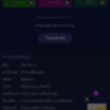
กำลังแสดง 39 จาก 57 เกม
โหลดเพิ่มเติม
ความบันเทิง
ข้อมูล
กีฬา
เกี่ยวกับเรา
คาสิโนสด
คำถามที่พบบ่อย
สล็อต
ติดต่อเรา
การ์ด
ข้อตกลงและเงื่อนไข
เกมส์ยิงปลา
นโยบายความเป็นส่วนตัว
อีสปอร์ต
การเล่นพนันอย่างมีความรับผิดชอบ
ล็อตเตอรี่
นโยบายตัดการเชื่อมต่อ