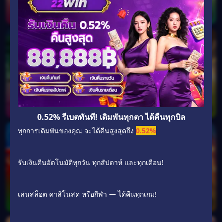
0.52% รีเบตทันที! เดิมพันทุกตา ได้คืนทุกบิล
ทุกการเดิมพันของคุณ จะได้คืนสูงสุดถึง
0.52%
รับเงินคืนอัตโนมัติทุกวัน ทุกสัปดาห์ และทุกเดือน!
เล่นสล็อต คาสิโนสด หรือกีฬา — ได้คืนทุกเกม!