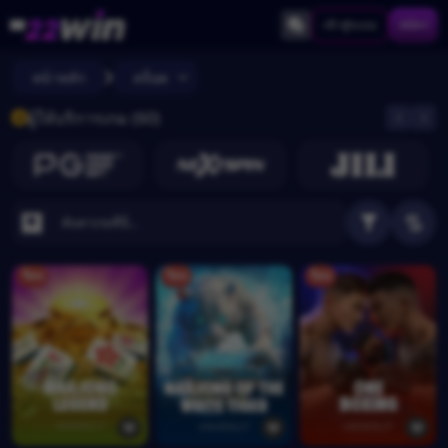
เข้าสู่ระบบ
สมัคร
หน้าหลัก
สล็อต
ผู้ให้บริการเกม (60)
ร้อน
ร้อน
ร้อน