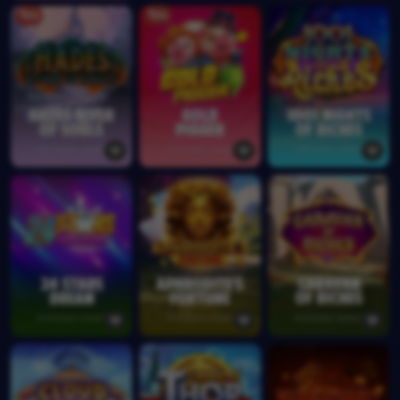
ร้อน
ร้อน