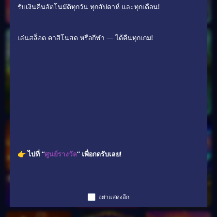
รับเงินคืนอัตโนมัติทุกวัน ทุกสัปดาห์ และทุกเดือน!
เล่นสล็อต คาสิโนสด หรือกีฬา — ได้คืนทุกเกม!
👉 ไปที่ “
ศูนย์รางวัล
” เพื่อกดรับเลย!
อย่าแสดงอีก