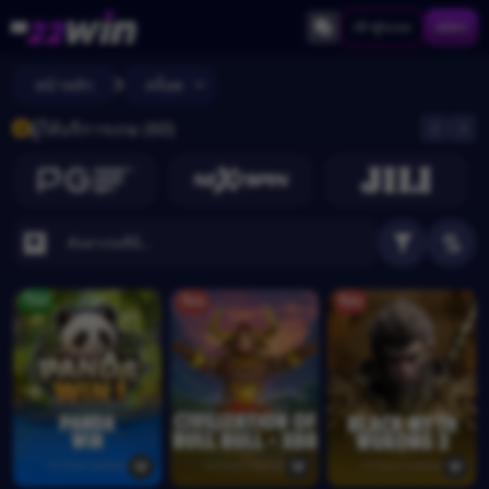
เข้าสู่ระบบ
สมัคร
หน้าหลัก
สล็อต
ผู้ให้บริการเกม (60)
ใหม่
ร้อน
ร้อน