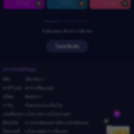
กำลังแสดง 39 จาก 128 เกม
โหลดเพิ่มเติม
ความบันเทิง
ข้อมูล
กีฬา
เกี่ยวกับเรา
คาสิโนสด
คำถามที่พบบ่อย
สล็อต
ติดต่อเรา
การ์ด
ข้อตกลงและเงื่อนไข
เกมส์ยิงปลา
นโยบายความเป็นส่วนตัว
อีสปอร์ต
การเล่นพนันอย่างมีความรับผิดชอบ
ล็อตเตอรี่
นโยบายตัดการเชื่อมต่อ