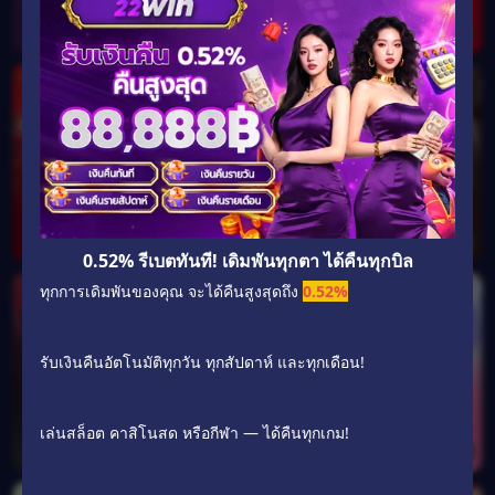
0.52% รีเบตทันที! เดิมพันทุกตา ได้คืนทุกบิล
ทุกการเดิมพันของคุณ จะได้คืนสูงสุดถึง
0.52%
รับเงินคืนอัตโนมัติทุกวัน ทุกสัปดาห์ และทุกเดือน!
เล่นสล็อต คาสิโนสด หรือกีฬา — ได้คืนทุกเกม!