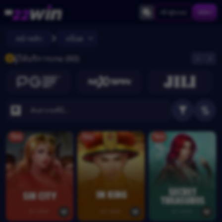
เข้าสู่ระบบ
สมัคร
หน้าหลัก
สล็อต
ผู้ให้บริการเกม (60)
ร้อน
ร้อน
ร้อน