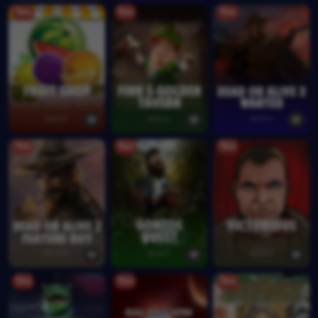
ร้อน
ร้อน
ร้อน
ร้อน
ร้อน
ร้อน
ร้อน
ร้อน
ร้อน