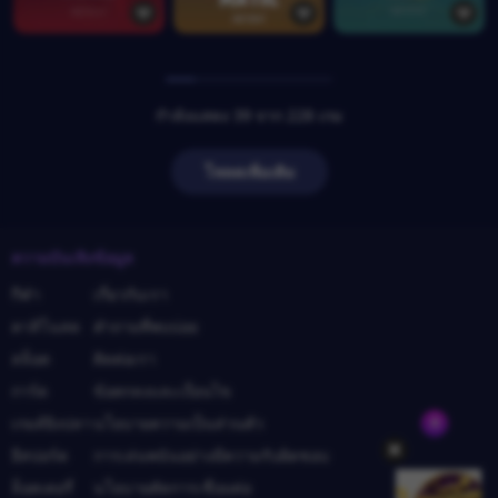
กำลังแสดง 39 จาก 228 เกม
โหลดเพิ่มเติม
ความบันเทิง
ข้อมูล
กีฬา
เกี่ยวกับเรา
คาสิโนสด
คำถามที่พบบ่อย
สล็อต
ติดต่อเรา
การ์ด
ข้อตกลงและเงื่อนไข
เกมส์ยิงปลา
นโยบายความเป็นส่วนตัว
อีสปอร์ต
การเล่นพนันอย่างมีความรับผิดชอบ
ล็อตเตอรี่
นโยบายตัดการเชื่อมต่อ