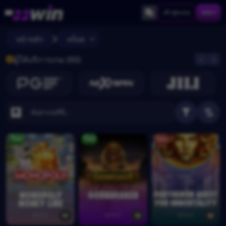
เข้าสู่ระบบ
สมัคร
หน้าหลัก
สล็อต
ผู้ให้บริการเกม (60)
ใหม่
ใหม่
ร้อน