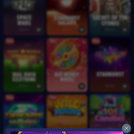
ร้อน
ร้อน
ร้อน
ร้อน
ร้อน