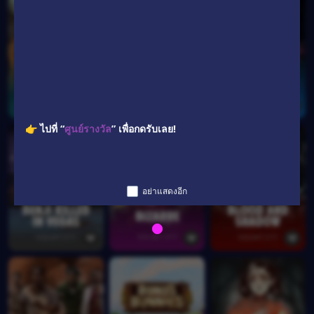
👉 ไปที่ “
ศูนย์รางวัล
” เพื่อกดรับเลย!
อย่าแสดงอีก