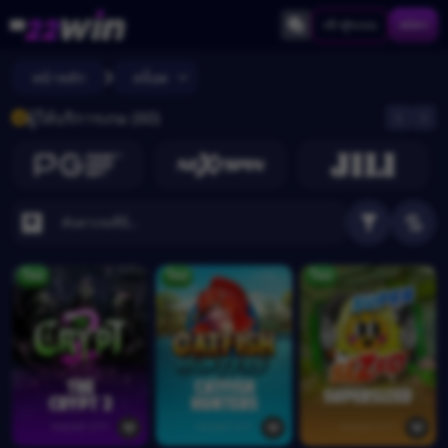
เข้าสู่ระบบ
สมัคร
หน้าหลัก
สล็อต
ผู้ให้บริการเกม (60)
ใหม่
ใหม่
ใหม่