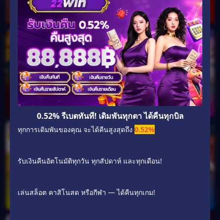
ร้อน
ร้อน
ร้อน
0.52% รีเบตทันที! เดิมพันทุกตา ได้คืนทุกบิล
ร้อน
ร้อน
ร้อน
ทุกการเดิมพันของคุณ จะได้คืนสูงสุดถึง
0.52%
รับเงินคืนอัตโนมัติทุกวัน ทุกสัปดาห์ และทุกเดือน!
เล่นสล็อต คาสิโนสด หรือกีฬา — ได้คืนทุกเกม!
ร้อน
ร้อน
ร้อน