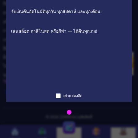
กีฬา
เกี่ยวกับเรา
รับเงินคืนอัตโนมัติทุกวัน ทุกสัปดาห์ และทุกเดือน!
คาสิโนสด
คำถามที่พบบ่อย
สล็อต
ติดต่อเรา
การ์ด
ข้อตกลงและเงื่อนไข
เล่นสล็อต คาสิโนสด หรือกีฬา — ได้คืนทุกเกม!
เกมส์ยิงปลา
นโยบายความเป็นส่วนตัว
อีสปอร์ต
การเล่นพนันอย่างมีความรับผิดชอบ
ล็อตเตอรี่
นโยบายตัดการเชื่อมต่อ
ไก่ชน
พันธมิตร
ชนะทันที
10H:18M:46S
วิธีการชำระเงิน
อย่าแสดงอีก
👉 ไปที่ “
ศูนย์รางวัล
” เพื่อกดรับเลย!
© 2026 22WIN สงวนลิขสิทธิ์